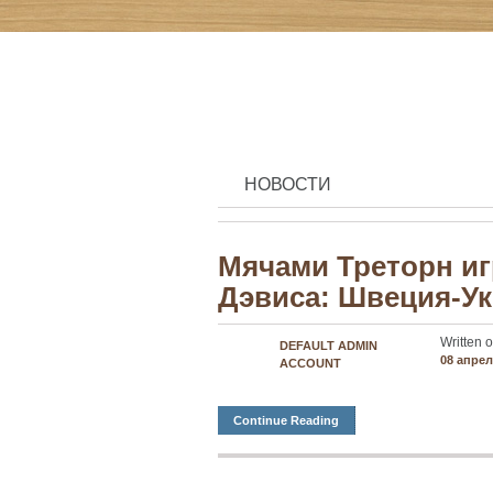
НОВОСТИ
Мячами Треторн иг
Дэвиса: Швеция-У
Written o
DEFAULT ADMIN
08 апрел
ACCOUNT
Continue Reading