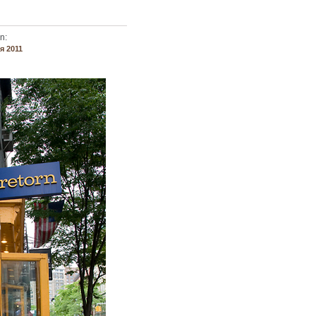
n:
я 2011