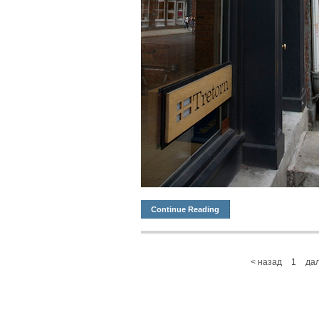
Continue Reading
< назад
1
да